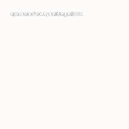
Apie mane
Pasiūlymai
Blogas
D.U.K.