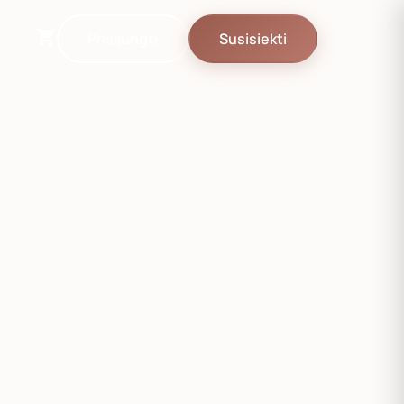
Prisijungti
Susisiekti