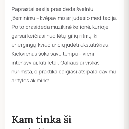
Paprastai sesija prasideda švelniu
įžeminimu – kvėpavimo ar judesio meditacija.
Po to prasideda muzikinė kelionė, kurioje
garsai keičiasi nuo lėtų, gilių ritmų iki
energingų, kviečiančių judėti ekstatiškiau.
Kiekvienas šoka savo tempu – vieni
intensyviai, kiti lėtai. Galiausiai viskas
nurimsta, o praktika baigiasi atsipalaidavimu
ar tylos akimirka.
Kam tinka ši